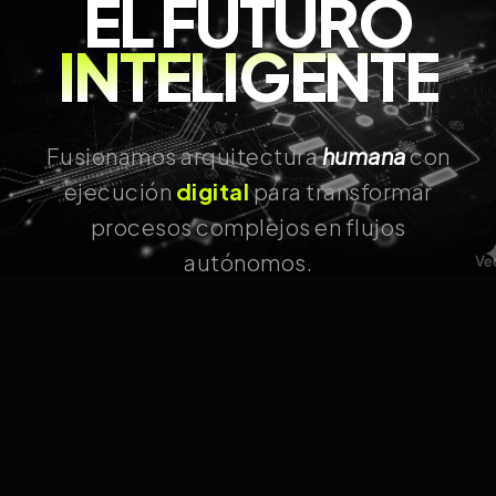
EL FUTURO
INTELIGENTE
Fusionamos arquitectura
humana
con
ejecución
digital
para transformar
procesos complejos en flujos
autónomos.